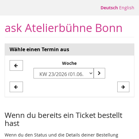
Zum
Deutsch
English
Haupt-
Inhalt
ask Atelierbühne Bonn
springen
Wähle einen Termin aus
Woche
Woche
zur
Anzeige
auswählen
Wenn du bereits ein Ticket bestellt
hast
Wenn du den Status und die Details deiner Bestellung